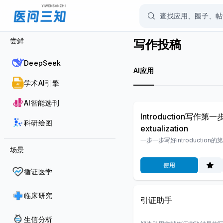
尝鲜
写作投稿
DeepSeek
AI应用
学术AI引擎
AI智能选刊
Introduction写作第一
科研绘图
Extualization
一步一步写好introduction的
场景
使用
循证医学
临床研究
引证助手
生信分析