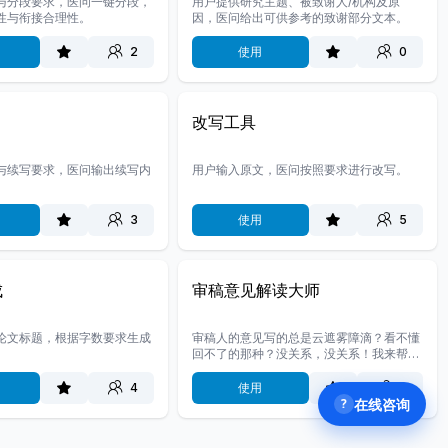
与分段要求，医问一键分段，
用户提供研究主题、被致谢人/机构及原
性与衔接合理性。
因，医问给出可供参考的致谢部分文本。
2
使用
0
改写工具
与续写要求，医问输出续写内
用户输入原文，医问按照要求进行改写。
3
使用
5
成
审稿意见解读大师
论文标题，根据字数要求生成
审稿人的意见写的总是云遮雾障滴？看不懂
回不了的那种？没关系，没关系！我来帮你
解读审稿人到底在问个啥，不愁看不懂。
4
使用
2
在线咨询
?