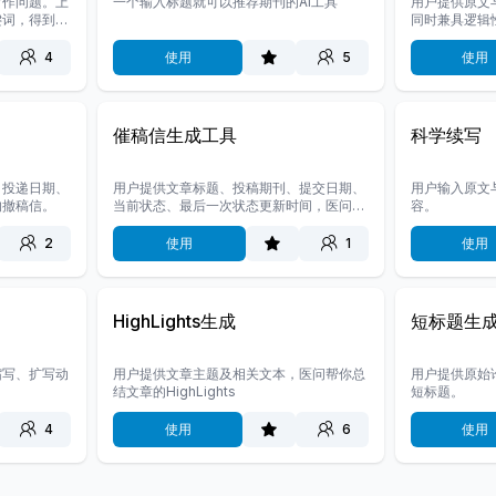
写作问题。上
一个输入标题就可以推荐期刊的AI工具
用户提供原文
键词，得到引
同时兼具逻辑
4
使用
5
使用
催稿信生成工具
科学续写
、投递日期、
用户提供文章标题、投稿期刊、提交日期、
用户输入原文
的撤稿信。
当前状态、最后一次状态更新时间，医问协
容。
助撰写撤稿信。（可选语气）
2
使用
1
使用
HighLights生成
短标题生
缩写、扩写动
用户提供文章主题及相关文本，医问帮你总
用户提供原始
结文章的HighLights
短标题。
4
使用
6
使用